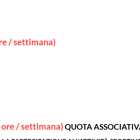
ttività
Ginnastica Artistica
Calendario
Staff
re / settimana)
QUOTA ASSOCIATIVA 
 LA PARTECIPAZIONE ALL'ATTIVITÀ SPORTI
DIVISA IN:
PAGAMENTO UNICA SOLUZIONE: €470,00 all'iscrizion
1 RATA: €250,00 [settembre 2026 - gennaio 2027]
2 RATA: €300,00 [gennaio 2027 - giugno 2027]
*sconto fratelli €70,00 seconda rata
3 ore / settimana)
QUOTA ASSOCIATIV