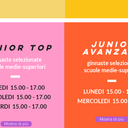
JUNI
NIOR TOP
AVANZ
naste selezionate
ginnaste selezi
le medie-superiori
scuole medie-sup
DI 15.00 - 17.00
 base dai 3 ai 5 anni
LUNEDI 15.00 - 
EDI 15.00 - 17.00
MERCOLEDI 15.00 
RDI 15.00 - 17.00
Mostra di più
Mostra di più