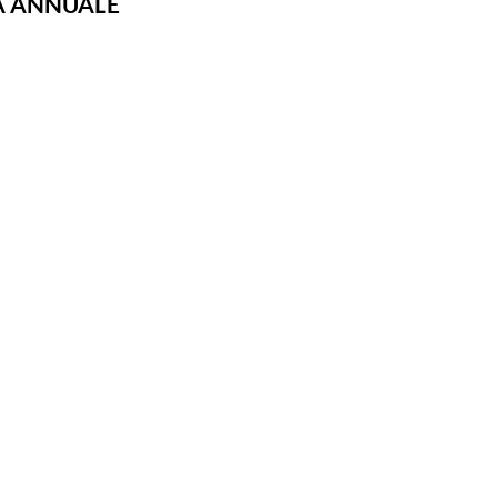
VA ANNUALE
 30€
VA ANNUALE