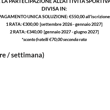
 LA PARTECIPAZIONE ALL'ATTIVITÀ SPORTI
DIVISA IN:
PAGAMENTO UNICA SOLUZIONE: €550,00 all'iscrizione
1 RATA: €300,00 [settembre 2026 - gennaio 2027]
2 RATA: €340,00 [gennaio 2027 - giugno 2027]
*sconto fratelli €70,00 seconda rata
ore / settimana)
QUOTA ASSOCIATIVA
 LA PARTECIPAZIONE ALL'ATTIVITÀ SPORTI
DIVISA IN:
PAGAMENTO UNICA SOLUZIONE: €600,00 all'iscrizione
1 RATA: €350,00 [settembre 2026 - gennaio 2027]
2 RATA: €350,00 [gennaio 2027 - giugno 2027]
*sconto fratelli €70,00 seconda rata