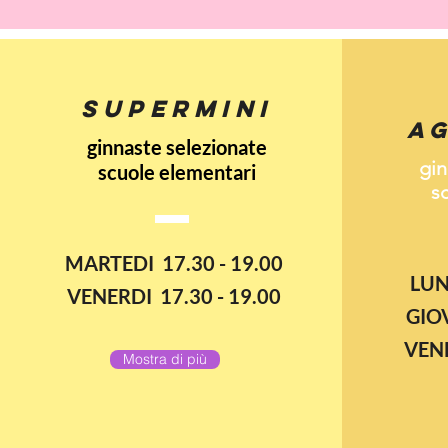
SUPERMINI
A
ginnaste selezionate
gin
scuole elementari
co
s
MARTEDI 17.30 - 19.00
LUN
VENERDI 17.30 - 19.00
GIOV
VENE
Mostra di più