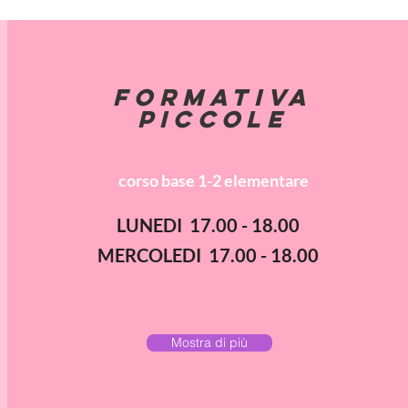
FORMATIVA
PICCOLE
corso base 1-2 elementare
corso base dai 3 ai 5 anni
LUNEDI 17.00 - 18.00
MERCOLEDI 17.00 - 18.00
Mostra di più