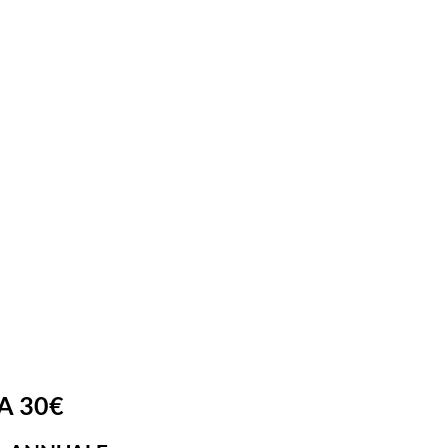
Galleria
Contatti
30€
VA ANNUALE
e
A 30€