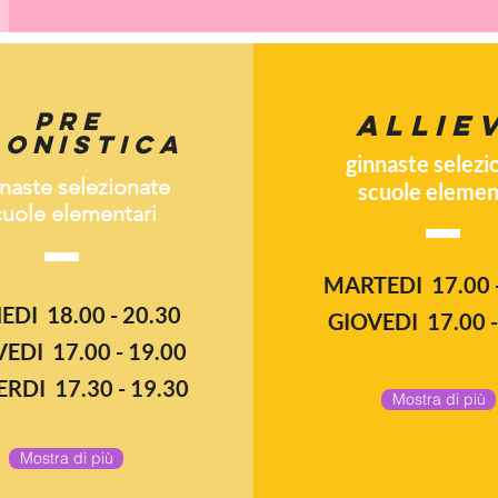
PRE
ALLIE
GONISTICA
ginnaste selezi
naste selezionate
scuole
elemen
rso base dai 3 ai 5 anni
cuole elementari
MARTEDI 17.00 -
EDI 18.00 - 20.30
GIOVEDI 17.00 -
EDI 17.00 - 19.00
RDI 17.30 - 19.30
Mostra di più
Mostra di più