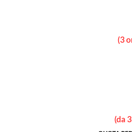
Home
Iscrizione
Chi siamo
A
(3 o
QUOTA PER
(da 